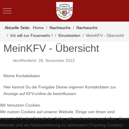
Mobile Menu Toggle
Aktuelle Seite:
Home
Nachwuchs
Nachwuchs
Ich will zur Feuerwehr !
Einzelseiten
MeinKFV - Übersicht
MeinKFV - Übersicht
Veröffentlicht: 28. November 2022
Meine Kontaktdaten
Hier kannst Du die Freigabe Deiner eigenen Kontaktdaten zur
Anzeige auf KFV-online.de beeinflussen.
Wir benutzen Cookies
Wir nutzen Cookies auf unserer Website. Einige von ihnen sind
Vorheriger Beitrag: Ich will zur Feuerwehr!
Nächster Bei
Zurück
Weiter
essenziell für den Betrieb der Seite, während andere uns helfen, diese
Website und die Nutzererfahrung zu verbessern (Tracking Cookies).