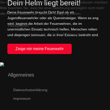
Dein Helm liegt bereit!
Sie können selbst entscheiden, ob Sie die Cookies zulassen möchten.
Bitte beachten Sie, dass bei einer Ablehnung womöglich nicht mehr
Deine Feuerwehr braucht Dich! Egal ob als
alle Funktionalitäten der Seite zur Verfügung stehen.
Jugendfeuerwehrler oder als Quereinsteiger. Wenn es eng
wird, beginnt die Arbeit der Feuerwehren, die im
Akzeptieren
unermüdlichen Einsatz technisch helfen, Menschen retten
Weitere Informationen
|
Impressum
und diejenigen betreuen, die in ihrer Existenz bedroht sind.
Zeige mir meine Feuerwehr
Allgemeines
Datenschutzerklärung
Impressum