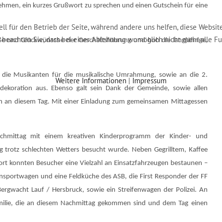
nehmen, ein kurzes Grußwort zu sprechen und einen Gutschein für eine
ell für den Betrieb der Seite, während andere uns helfen, diese Websit
e beachten Sie, dass bei einer Ablehnung womöglich nicht mehr alle Fu
e und Glückwünsche der Geschäftsführung und hob die langjährige,
n die Musikanten für die musikalische Umrahmung, sowie an die 2.
Weitere Informationen
|
Impressum
ugdekoration aus. Ebenso galt sein Dank der Gemeinde, sowie allen
ion an diesem Tag. Mit einer Einladung zum gemeinsamen Mittagessen
chmittag mit einem kreativen Kinderprogramm der Kinder- und
 trotz schlechten Wetters besucht wurde. Neben Gegrilltem, Kaffee
Dort konnten Besucher eine Vielzahl an Einsatzfahrzeugen bestaunen –
sportwagen und eine Feldküche des ASB, die First Responder der FF
Bergwacht Lauf / Hersbruck, sowie ein Streifenwagen der Polizei. An
tfamilie, die an diesem Nachmittag gekommen sind und dem Tag einen