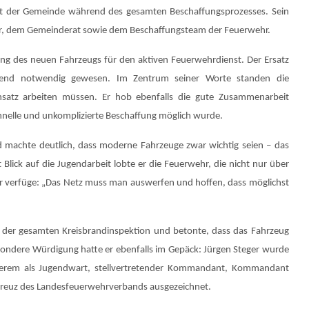
it der Gemeinde während des gesamten Beschaffungsprozesses. Sein
ter, dem Gemeinderat sowie dem Beschaffungsteam der Feuerwehr.
ng des neuen Fahrzeugs für den aktiven Feuerwehrdienst. Der Ersatz
ngend notwendig gewesen. Im Zentrum seiner Worte standen die
nsatz arbeiten müssen. Er hob ebenfalls die gute Zusammenarbeit
hnelle und unkomplizierte Beschaffung möglich wurde.
d machte deutlich, dass moderne Fahrzeuge zwar wichtig seien – das
Blick auf die Jugendarbeit lobte er die Feuerwehr, die nicht nur über
r verfüge:
„Das Netz muss man auswerfen und hoffen, dass möglichst
 der gesamten Kreisbrandinspektion und betonte, dass das Fahrzeug
sondere Würdigung hatte er ebenfalls im Gepäck:
Jürgen
Steger wurde
 anderem als Jugendwart, stellvertretender Kommandant, Kommandant
kreuz des Landesfeuerwehrverbands
ausgezeichnet.