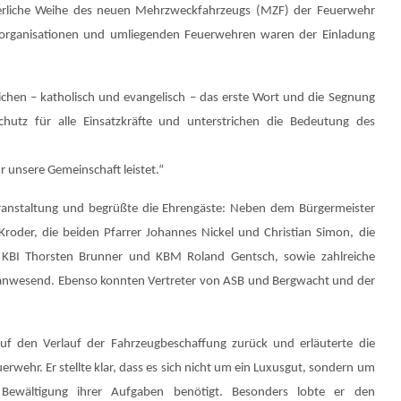
ierliche Weihe des neuen Mehrzweckfahrzeugs (MZF) der Feuerwehr
Hilfsorganisationen und umliegenden Feuerwehren waren der Einladung
ichen – katholisch und evangelisch – das erste Wort und die Segnung
hutz für alle Einsatzkräfte und unterstrichen die Bedeutung des
r unsere Gemeinschaft leistet.“
 Veranstaltung und begrüßte die Ehrengäste: Neben dem Bürgermeister
oder, die beiden Pfarrer Johannes Nickel und Christian Simon, die
, KBI Thorsten Brunner und KBM Roland Gentsch, sowie zahlreiche
nwesend. Ebenso konnten Vertreter von ASB und Bergwacht und der
uf den Verlauf der Fahrzeugbeschaffung zurück und erläuterte die
wehr. Er stellte klar, dass es sich nicht um ein Luxusgut, sondern um
r Bewältigung ihrer Aufgaben benötigt. Besonders lobte er den