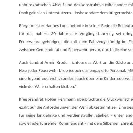
unbürokratischen Ablauf und das konstruktive Miteinander m
Dank galt allen Unterstützern – insbesondere dem Bürgermeis
Bürgermeister Hannes Loos betonte in seiner Rede die Bedeutu
für das nahezu 30 Jahre alte Vorgängerfahrzeug sei dri
Feuerwehrangehörigen, die mit dem Fahrzeug künftig im Ei
zwischen Gemeinderat und Feuerwehr hervor, durch die eine sc
Auch Landrat Armin Kroder richtete das Wort an die Gäste un
Herz jeder Feuerwehr bilde jedoch das engagierte Personal. Mit 
eine Jugendfeuerwehr, sondern auch über eine Kinderfeuerweh
viele der Wehr erhalten bleiben.“
Kreisbrandrat Holger Herrmann überbrachte die Glückwünsche
exakt auf die Anforderungen der Wehr abgestimmt sei. Eine be
für seine langjährige und verdienstvolle Tätigkeit – unter
sowie federführender Kommandant – mit dem
Silbernen Ehren