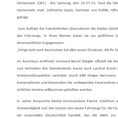
Hartenstein (DB1) - Am Samstag, den 26.07.25, fand die fe
Hartenstein statt. Zahlreiche Gäste, Vertreter von Politik, 
gefolgt.
Zum Auftakt der Feierlichkeiten übernahmen die beiden Geistl
des Fahrzeugs. In ihren Worten baten sie um göttlichen Sc
ehrenamtlichen Engagements.
„Möge Gott euch beschützen bei allen euren Einsätzen, die ihr fü
Im Anschluss eröffnete Vorstand Bernd Stiegler offiziell die
und Vertretern des Gemeinderats waren auch Landrat Armin Kr
Kreisbrandinspektion vertreten durch KBR Holger Herrmann
Kameradinnen und Kameraden der umliegenden Feuerwehren a
örtlichen Vereine willkommen geheißen werden.
In seiner Ansprache blickte Kommandant Patrick Vizethum a
Notwendigkeit und den Nutzen des neuen Fahrzeugs für die Feuer
ein essenzielles Einsatzmittel handelt, das die Wehr zu