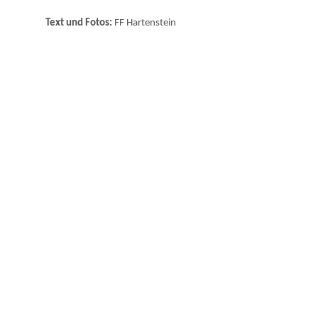
Text und Fotos:
FF Hartenstein