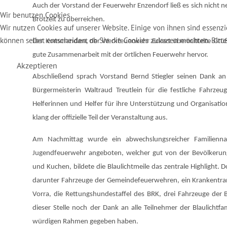
Auch der Vorstand der Feuerwehr Enzendorf ließ es sich nicht 
Wir benutzen Cookies
Brotzeit zu überreichen.
Wir nutzen Cookies auf unserer Website. Einige von ihnen sind essenzi
können selbst entscheiden, ob Sie die Cookies zulassen möchten. Bitt
Der Kommandant der Werkfeuerwehr Eckart übermittelte Grüß
gute Zusammenarbeit mit der örtlichen Feuerwehr hervor.
Akzeptieren
Abschließend sprach Vorstand Bernd Stiegler seinen Dank a
Bürgermeisterin Waltraud Treutlein für die festliche Fahrze
Helferinnen und Helfer für ihre Unterstützung und Organisat
klang der offizielle Teil der Veranstaltung aus.
Am Nachmittag wurde ein abwechslungsreicher Familienna
Jugendfeuerwehr angeboten, welcher gut von der Bevölkerung
und Kuchen, bildete die
Blaulichtmeile
das zentrale Highlight. 
darunter Fahrzeuge der Gemeindefeuerwehren, ein Krankentran
Vorra, die Rettungshundestaffel des BRK, drei Fahrzeuge der 
dieser Stelle noch der Dank an alle Teilnehmer der Blaulich
würdigen Rahmen gegeben haben.