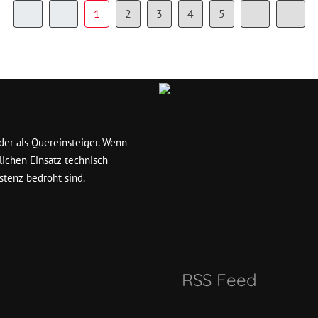
1
2
3
4
5
er als Quereinsteiger. Wenn
lichen Einsatz technisch
stenz bedroht sind.
RSS Feed