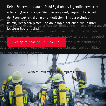
Deine Feuerwehr braucht Dich! Egal ob als Jugendfeuerwehrler
oder als Quereinsteiger. Wenn es eng wird, beginnt die Arbeit
der Feuerwehren, die im unermüdlichen Einsatz technisch
Wir benutzen Cookies
helfen, Menschen retten und diejenigen betreuen, die in ihrer
Wir nutzen Cookies auf unserer Website. Einige von ihnen sind essenziell
Existenz bedroht sind.
für den Betrieb der Seite, während andere uns helfen, diese Website und
die Nutzererfahrung zu verbessern (Tracking Cookies). Sie können selbst
Zeige mir meine Feuerwehr
entscheiden, ob Sie die Cookies zulassen möchten. Bitte beachten Sie,
dass bei einer Ablehnung womöglich nicht mehr alle Funktionalitäten
der Seite zur Verfügung stehen.
Akzeptieren
Weitere Informationen
|
Impressum