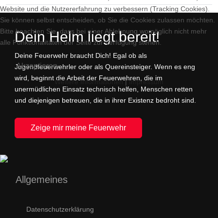
Website und die Nutzererfahrung zu verbessern (Tracking Cookies).
Sie können selbst entscheiden, ob Sie die Cookies zulassen möchten.
Bitte beachten Sie, dass bei einer Ablehnung womöglich nicht mehr
Dein Helm liegt bereit!
alle Funktionalitäten der Seite zur Verfügung stehen.
Deine Feuerwehr braucht Dich! Egal ob als
Akzeptieren
Jugendfeuerwehrler oder als Quereinsteiger. Wenn es eng
wird, beginnt die Arbeit der Feuerwehren, die im
Weitere Informationen
|
Impressum
unermüdlichen Einsatz technisch helfen, Menschen retten
und diejenigen betreuen, die in ihrer Existenz bedroht sind.
Zeige mir meine Feuerwehr
Allgemeines
Datenschutzerklärung