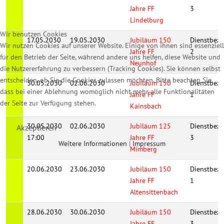
Jahre FF
3
Lindelburg
Wir benutzen Cookies
17.05.2030
19.05.2030
Jubiläum 150
Dienstbezi
Wir nutzen Cookies auf unserer Website. Einige von ihnen sind essenziell
Jahre FF
2
für den Betrieb der Seite, während andere uns helfen, diese Website und
Neunhof
die Nutzererfahrung zu verbessern (Tracking Cookies). Sie können selbst
entscheiden, ob Sie die Cookies zulassen möchten. Bitte beachten Sie,
30.05.2030
02.06.2030
Jubiläum 150
Dienstbezi
dass bei einer Ablehnung womöglich nicht mehr alle Funktionalitäten
Jahre FF
1
der Seite zur Verfügung stehen.
Kainsbach
30.05.2030
02.06.2030
Jubiläum 125
Dienstbezi
Akzeptieren
17:00
Jahre FF
3
Weitere Informationen
|
Impressum
Mimberg
20.06.2030
23.06.2030
Jubiläum 150
Dienstbezi
Jahre FF
1
Altensittenbach
28.06.2030
30.06.2030
Jubiläum 150
Dienstbezi
Jahre FF
3