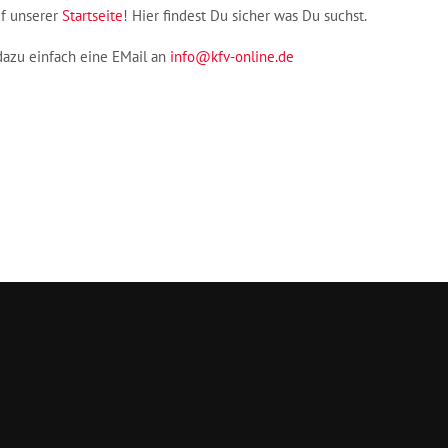
uf unserer
Startseite
! Hier findest Du sicher was Du suchst.
dazu einfach eine EMail an
info@kfv-online.de