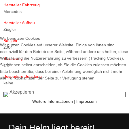
Hersteller Fahrzeug
Mercedes
Hersteller Aufbau
Ziegler
Wir benutzen Cookies
Baujahr
Wir nutzen Cookies auf unserer Website. Einige von ihnen sind
2004
essenziell für den Betrieb der Seite, während andere uns helfen, diese
Website und die Nutzererfahrung zu verbessern (Tracking Cookies).
Besatzung
Sie können selbst entscheiden, ob Sie die Cookies zulassen möchten.
1/8
Bitte beachten Sie, dass bei einer Ablehnung womöglich nicht mehr
Besondere Beladung
alle Funktionalitäten der Seite zur Verfügung stehen.
keine
Akzeptieren
Weitere Informationen
|
Impressum
Dein Helm liegt bereit!