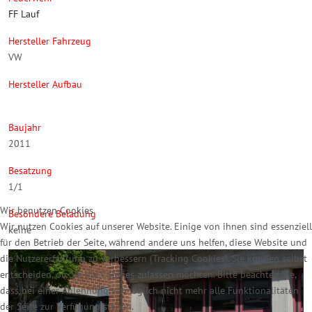
FF Lauf
Hersteller Fahrzeug
VW
Hersteller Aufbau
Baujahr
2011
Besatzung
1/1
Wir benutzen Cookies
Besondere Beladung
Wir nutzen Cookies auf unserer Website. Einige von ihnen sind essenziell
keine
für den Betrieb der Seite, während andere uns helfen, diese Website und
die Nutzererfahrung zu verbessern (Tracking Cookies). Sie können selbst
entscheiden, ob Sie die Cookies zulassen möchten. Bitte beachten Sie,
dass bei einer Ablehnung womöglich nicht mehr alle Funktionalitäten
der Seite zur Verfügung stehen.