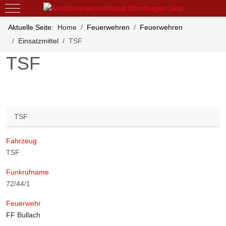
Mobile Menu Toggle
Aktuelle Seite:
Home
Feuerwehren
Feuerwehren
Einsatzmittel
TSF
TSF
TSF
Fahrzeug
TSF
Funkrufname
72/44/1
Feuerwehr
FF Bullach