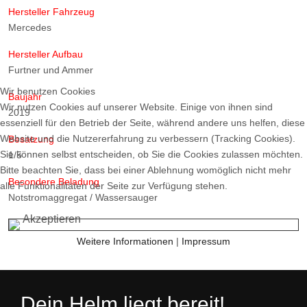
Hersteller Fahrzeug
Mercedes
Hersteller Aufbau
Furtner und Ammer
Wir benutzen Cookies
Baujahr
Wir nutzen Cookies auf unserer Website. Einige von ihnen sind
2019
essenziell für den Betrieb der Seite, während andere uns helfen, diese
Website und die Nutzererfahrung zu verbessern (Tracking Cookies).
Besatzung
Sie können selbst entscheiden, ob Sie die Cookies zulassen möchten.
1/5
Bitte beachten Sie, dass bei einer Ablehnung womöglich nicht mehr
Besondere Beladung
alle Funktionalitäten der Seite zur Verfügung stehen.
Notstromaggregat / Wassersauger
Akzeptieren
Weitere Informationen
|
Impressum
Dein Helm liegt bereit!