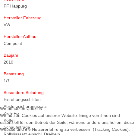
FF Happurg
Hersteller Fahrzeug
VW
Hersteller Aufbau
Compoint
Baujahr
2010
Besatzung
1/7
Besondere Beladung
Eisrettungsschlitten
Absturzsicherungssatz
Wir benutzen Cookies
Zieh-Fix
Wir nutzen Cookies auf unserer Website. Einige von ihnen sind
Koffer
essenziell für den Betrieb der Seite, während andere uns helfen, diese
Schaufeltrage
Website und die Nutzererfahrung zu verbessern (Tracking Cookies).
Rollglisssatz einschl. Dreibein