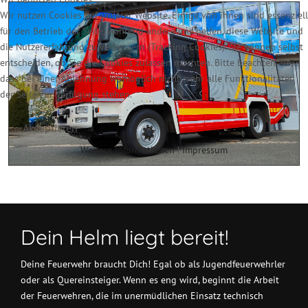
Wir nutzen Cookies auf unserer Website. Einige von ihnen sind essenziell
für den Betrieb der Seite, während andere uns helfen, diese Website und
die Nutzererfahrung zu verbessern (Tracking Cookies). Sie können selbst
entscheiden, ob Sie die Cookies zulassen möchten. Bitte beachten Sie,
dass bei einer Ablehnung womöglich nicht mehr alle Funktionalitäten
der Seite zur Verfügung stehen.
Akzeptieren
Weitere Informationen
|
Impressum
Dein Helm liegt bereit!
Deine Feuerwehr braucht Dich! Egal ob als Jugendfeuerwehrler
oder als Quereinsteiger. Wenn es eng wird, beginnt die Arbeit
der Feuerwehren, die im unermüdlichen Einsatz technisch