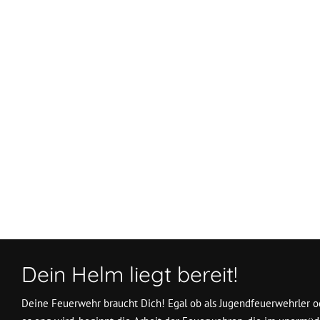
Vorheriger Beitrag: Erneute Vermisstensuche im Gemeindeg
Zurück
Dein Helm liegt bereit!
Deine Feuerwehr braucht Dich! Egal ob als Jugendfeuerwehrler od