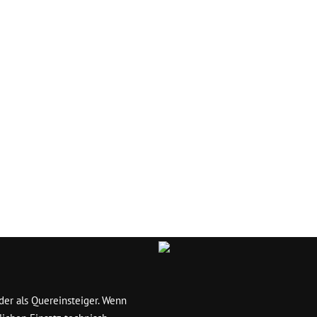
ebiet Schwarzenbruck
er als Quereinsteiger. Wenn