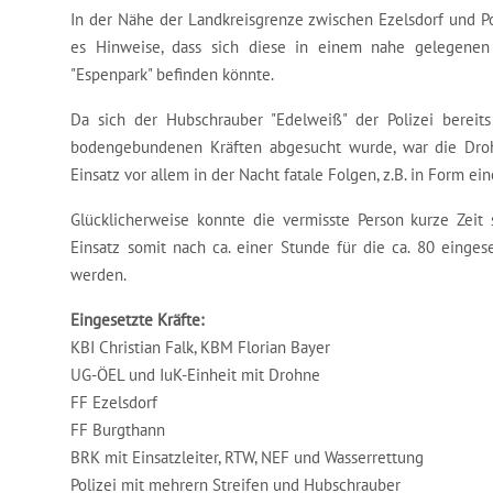
In der Nähe der Landkreisgrenze zwischen Ezelsdorf und P
es Hinweise, dass sich diese in einem nahe gelegene
"Espenpark" befinden könnte.
Da sich der Hubschrauber "Edelweiß" der Polizei bereit
bodengebundenen Kräften abgesucht wurde, war die Drohne
Einsatz vor allem in der Nacht fatale Folgen, z.B. in Form 
Glücklicherweise konnte die vermisste Person kurze Zei
Einsatz somit nach ca. einer Stunde für die ca. 80 einge
werden.
Eingesetzte Kräfte:
KBI Christian Falk, KBM Florian Bayer
UG-ÖEL und IuK-Einheit mit Drohne
FF Ezelsdorf
FF Burgthann
BRK mit Einsatzleiter, RTW, NEF und Wasserrettung
Polizei mit mehrern Streifen und Hubschrauber