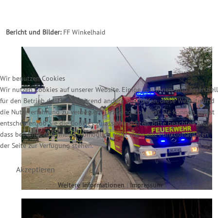
Bericht und Bilder:
FF Winkelhaid
Wir benutzen Cookies
Wir nutzen Cookies auf unserer Website. Einige von ihnen sind essenziell
für den Betrieb der Seite, während andere uns helfen, diese Website und
die Nutzererfahrung zu verbessern (Tracking Cookies). Sie können selbst
entscheiden, ob Sie die Cookies zulassen möchten. Bitte beachten Sie,
dass bei einer Ablehnung womöglich nicht mehr alle Funktionalitäten
der Seite zur Verfügung stehen.
Akzeptieren
Weitere Informationen
|
Impressum