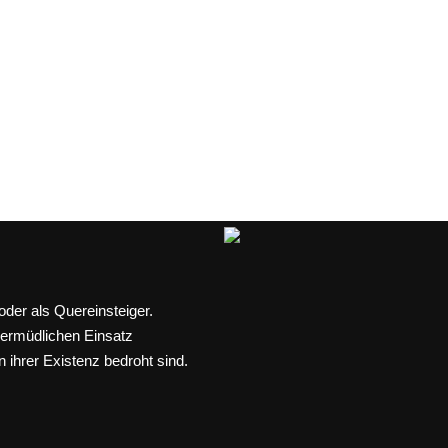
id
der als Quereinsteiger.
nermüdlichen Einsatz
n ihrer Existenz bedroht sind.