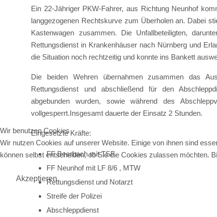
Ein 22-Jähriger PKW-Fahrer, aus Richtung Neunhof komm
langgezogenen Rechtskurve zum Überholen an. Dabei st
Kastenwagen zusammen. Die Unfallbeteiligten, darunte
Rettungsdienst in Krankenhäuser nach Nürnberg und Erla
die Situation noch rechtzeitig und konnte ins Bankett auswe
Die beiden Wehren übernahmen zusammen das Ausleuc
Rettungsdienst und abschließend für den Abschleppdie
abgebunden wurden, sowie während des Abschleppvo
vollgesperrt.Insgesamt dauerte der Einsatz 2 Stunden.
Wir benutzen Cookies
Eingesetzte Kräfte:
Wir nutzen Cookies auf unserer Website. Einige von ihnen sind essen
FF Beerbach mit TSF
können selbst entscheiden, ob Sie die Cookies zulassen möchten. Bit
FF Neunhof mit LF 8/6 , MTW
Akzeptieren
Rettungsdienst und Notarzt
Streife der Polizei
Abschleppdienst