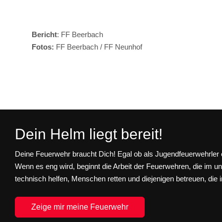
Bericht
: FF Beerbach
Fotos:
FF Beerbach / FF Neunhof
Vorheriger Beitrag: Nächtliche Personensuche in Winkelha
Zurück
Dein Helm liegt bereit!
Deine Feuerwehr braucht Dich! Egal ob als Jugendfeuerwehrler o
Wenn es eng wird, beginnt die Arbeit der Feuerwehren, die im u
technisch helfen, Menschen retten und diejenigen betreuen, die i
Zeige mir meine Feuerwehr