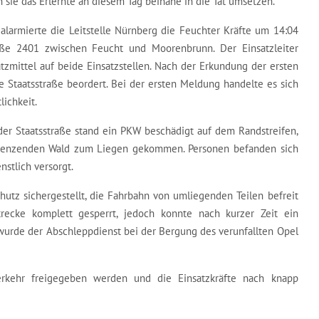
 sie das Erlernte an diesem Tag beinahe in die Tat umsetzen.
alarmierte die Leitstelle Nürnberg die Feuchter Kräfte um 14:04
aße 2401 zwischen Feucht und Moorenbrunn. Der Einsatzleiter
atzmittel auf beide Einsatzstellen. Nach der Erkundung der ersten
e Staatsstraße beordert. Bei der ersten Meldung handelte es sich
lichkeit.
f der Staatsstraße stand ein PKW beschädigt auf dem Randstreifen,
renzenden Wald zum Liegen gekommen. Personen befanden sich
stlich versorgt.
utz sichergestellt, die Fahrbahn von umliegenden Teilen befreit
trecke komplett gesperrt, jedoch konnte nach kurzer Zeit ein
wurde der Abschleppdienst bei der Bergung des verunfallten Opel
rkehr freigegeben werden und die Einsatzkräfte nach knapp