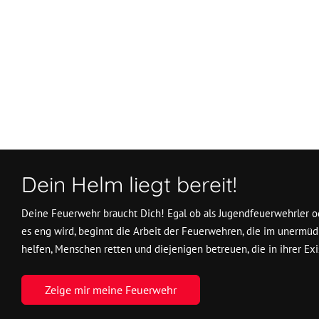
Vorheriger Beitrag: VU zwischen Neuhaus und Königsstein
Zurück
Dein Helm liegt bereit!
Deine Feuerwehr braucht Dich! Egal ob als Jugendfeuerwehrler od
es eng wird, beginnt die Arbeit der Feuerwehren, die im unermüd
helfen, Menschen retten und diejenigen betreuen, die in ihrer Exi
Zeige mir meine Feuerwehr