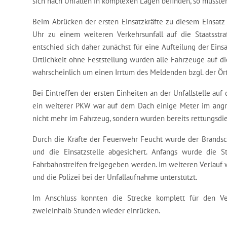
sich nach Unfällen in komplexen Lagen befinden, so mussten
Beim Abrücken der ersten Einsatzkräfte zu diesem Einsatz 
Uhr zu einem weiteren Verkehrsunfall auf die Staatsstr
entschied sich daher zunächst für eine Aufteilung der Eins
Örtlichkeit ohne Feststellung wurden alle Fahrzeuge auf di
wahrscheinlich um einen Irrtum des Meldenden bzgl. der Ört
Bei Eintreffen der ersten Einheiten an der Unfallstelle au
ein weiterer PKW war auf dem Dach einige Meter im ang
nicht mehr im Fahrzeug, sondern wurden bereits rettungsdien
Durch die Kräfte der Feuerwehr Feucht wurde der Brandsch
und die Einsatzstelle abgesichert. Anfangs wurde die S
Fahrbahnstreifen freigegeben werden. Im weiteren Verlauf 
und die Polizei bei der Unfallaufnahme unterstützt.
Im Anschluss konnten die Strecke komplett für den Ve
zweieinhalb Stunden wieder einrücken.