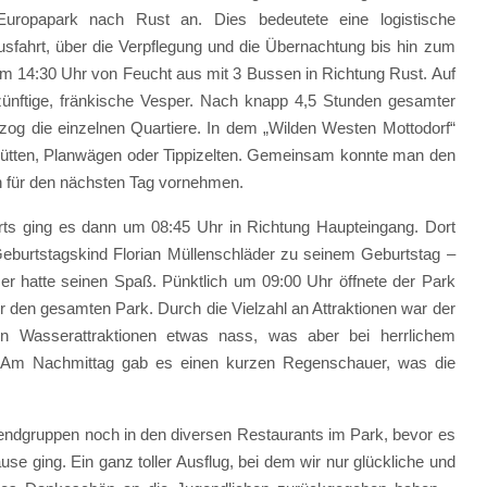
ropapark nach Rust an. Dies bedeutete eine logistische
sfahrt, über die Verpflegung und die Übernachtung bis hin zum
um 14:30 Uhr von Feucht aus mit 3 Bussen in Richtung Rust. Auf
ünftige, fränkische Vesper. Nach knapp 4,5 Stunden gesamter
g die einzelnen Quartiere. In dem „Wilden Westen Mottodorf“
khütten, Planwägen oder Tippizelten. Gemeinsam konnte man den
n für den nächsten Tag vornehmen.
s ging es dann um 08:45 Uhr in Richtung Haupteingang. Dort
eburtstagskind Florian Müllenschläder zu seinem Geburtstag –
r er hatte seinen Spaß. Pünktlich um 09:00 Uhr öffnete der Park
er den gesamten Park. Durch die Vielzahl an Attraktionen war der
en Wasserattraktionen etwas nass, was aber bei herrlichem
. Am Nachmittag gab es einen kurzen Regenschauer, was die
endgruppen noch in den diversen Restaurants im Park, bevor es
e ging. Ein ganz toller Ausflug, bei dem wir nur glückliche und