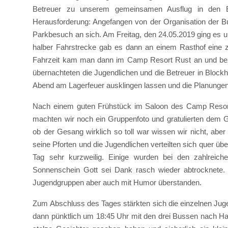
Betreuer zu unserem gemeinsamen Ausflug in den Eu
Herausforderung: Angefangen von der Organisation der Bu
Parkbesuch an sich. Am Freitag, den 24.05.2019 ging es 
halber Fahrstrecke gab es dann an einem Rasthof eine z
Fahrzeit kam man dann im Camp Resort Rust an und bezo
übernachteten die Jugendlichen und die Betreuer in Bloc
Abend am Lagerfeuer ausklingen lassen und die Planunge
Nach einem guten Frühstück im Saloon des Camp Resort
machten wir noch ein Gruppenfoto und gratulierten dem G
ob der Gesang wirklich so toll war wissen wir nicht, abe
seine Pforten und die Jugendlichen verteilten sich quer üb
Tag sehr kurzweilig. Einige wurden bei den zahlreich
Sonnenschein Gott sei Dank rasch wieder abtrocknete
Jugendgruppen aber auch mit Humor überstanden.
Zum Abschluss des Tages stärkten sich die einzelnen Jug
dann pünktlich um 18:45 Uhr mit den drei Bussen nach Haus