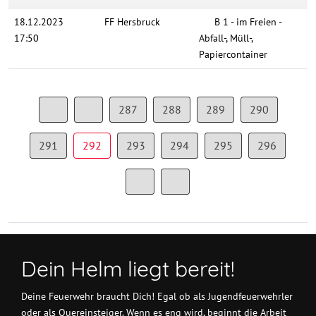
18.12.2023
FF Hersbruck
B 1 - im Freien -
17:50
Abfall-, Müll-,
Papiercontainer
287
288
289
290
291
292
293
294
295
296
Dein Helm liegt bereit!
Deine Feuerwehr braucht Dich! Egal ob als Jugendfeuerwehrler
oder als Quereinsteiger. Wenn es eng wird, beginnt die Arbeit