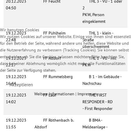
20.12.2023
FF Feucht
THL 3 - VU - 1 oder
04:50
2
PKW, Person
eingeklemmt
Wir benutzen Cookies
19.12.2023
FF Pühlheim
THL 1 - klein -
Wir nutzen Cookies auf unserer Website. Einige von ihnen sind essenziell
22:48
Straße
für den Betrieb der Seite, während andere uns helfen, diese Website und
überschwemmt
die Nutzererfahrung zu verbessern (Tracking Cookies). Sie können selbst
entscheiden, ob Sie die Cookies zulassen möchten. Bitte beachten Sie,
19.12.2023
FF Altdorf
THL 1 - VU - mit
dass bei einer Ablehnung womöglich nicht mehr alle Funktionalitäten
22:17
PKW
der Seite zur Verfügung stehen.
19.12.2023
FF Rummelsberg
B 1 - im Gebäude -
16:44
Nachschau
Akzeptieren
Weitere Informationen
|
Impressum
19.12.2023
FF Lauf
THL FIRST
14:02
RESPONDER - RD
- First Responder
19.12.2023
FF Röthenbach b.
B BMA -
11:55
Altdorf
Meldeanlage -