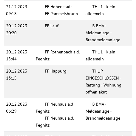
21.12.2023
FF Hohenstadt
THL 1 - klein -
09:18
FF Pommelsbrunn
allgemein
20.12.2023
FF Lauf
B BMA -
20:20
Meldeanlage -
Brandmeldeanlage
20.12.2023
FF Röthenbach a.d.
THL 1 - klein -
15:44
Pegnitz
allgemein
20.12.2023
FF Happurg
THL P
13:15
EINGESCHLOSSEN -
Rettung - Wohnung
öffnen akut
20.12.2023
FF Neuhaus a.d
B BMA -
06:29
Pegnitz
Meldeanlage -
FF Neuhaus a.d.
Brandmeldeanlage
Pegnitz