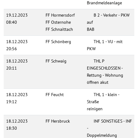
Brandmeldeanlage
19.12.2023
FF Hormersdorf
B 2 - Verkehr - PKW
08:40
FF Osternohe
auf
FF Schnaittach
BAB
18.12.2023
FF Schönberg
THL 1 - VU - mit
20:56
PKW
18.12.2023
FF Schwaig
THL P
20:11
EINGESCHLOSSEN -
Rettung - Wohnung
öffnen akut
18.12.2023
FF Feucht
THL 1 - klein -
19:12
Straße
reinigen
18.12.2023
FF Hersbruck
INF SONSTIGES - INF
18:30
-
Doppelmeldung