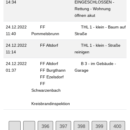
14:34
EINGESCHLOSSEN -
Rettung - Wohnung
öffnen akut
24.12.2022
FF
THL 1 - klein - Baum auf
11:40
Pommelsbrunn
Straße
24.12.2022
FF Altdorf
THL 1 - klein - Straße
11:14
reinigen
24.12.2022
FF Altdorf
B 3 - im Gebäude -
01:37
FF Burgthann
Garage
FF Ezelsdorf
FF
Schwarzenbach
Kreisbrandinspektion
396
397
398
399
400