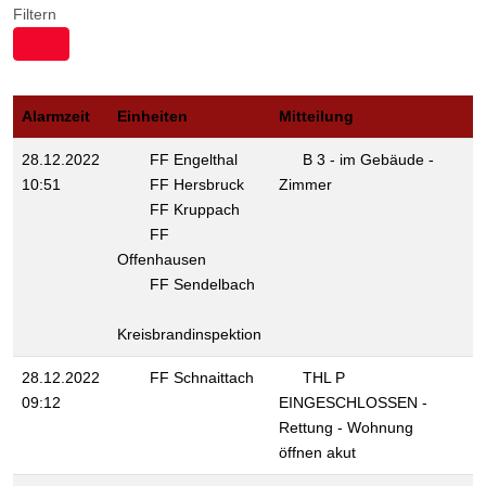
Filtern
Alarmzeit
Einheiten
Mitteilung
28.12.2022
FF Engelthal
B 3 - im Gebäude -
10:51
FF Hersbruck
Zimmer
FF Kruppach
FF
Offenhausen
FF Sendelbach
Kreisbrandinspektion
28.12.2022
FF Schnaittach
THL P
09:12
EINGESCHLOSSEN -
Rettung - Wohnung
öffnen akut