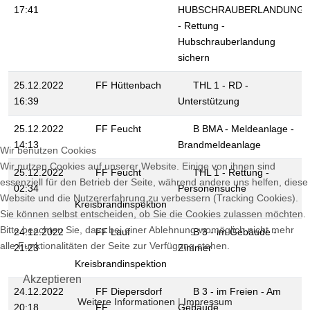
17:41
HUBSCHRAUBERLANDUNG
- Rettung -
Hubschrauberlandung
sichern
25.12.2022
FF Hüttenbach
THL 1 - RD -
16:39
Unterstützung
25.12.2022
FF Feucht
B BMA - Meldeanlage -
14:13
Brandmeldeanlage
Wir benutzen Cookies
Wir nutzen Cookies auf unserer Website. Einige von ihnen sind
25.12.2022
FF Feucht
THL 1 - Rettung -
essenziell für den Betrieb der Seite, während andere uns helfen, diese
02:34
Personensuche
Website und die Nutzererfahrung zu verbessern (Tracking Cookies).
Kreisbrandinspektion
Sie können selbst entscheiden, ob Sie die Cookies zulassen möchten.
Bitte beachten Sie, dass bei einer Ablehnung womöglich nicht mehr
24.12.2022
FF Lauf
B 3 - im Gebäude -
alle Funktionalitäten der Seite zur Verfügung stehen.
21:23
Zimmer
Kreisbrandinspektion
Akzeptieren
24.12.2022
FF Diepersdorf
B 3 - im Freien - Am
Weitere Informationen
|
Impressum
20:18
FF
Gebäude