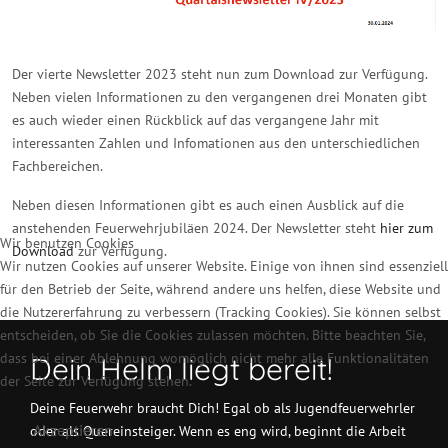
Der vierte Newsletter 2023 steht nun zum Download zur Verfügung.
Neben vielen Informationen zu den vergangenen drei Monaten gibt
es auch wieder einen Rückblick auf das vergangene Jahr mit
interessanten Zahlen und Infomationen aus den unterschiedlichen
Fachbereichen.
Neben diesen Informationen gibt es auch einen Ausblick auf die
anstehenden Feuerwehrjubiläen 2024. Der Newsletter steht
hier zum
Wir benutzen Cookies
Download
zur Verfügung.
Wir nutzen Cookies auf unserer Website. Einige von ihnen sind essenziell
für den Betrieb der Seite, während andere uns helfen, diese Website und
Vorheriger Beitrag: Quartalsnewsletter Q1/2024
Nächster Bei
Zurück
Weiter
die Nutzererfahrung zu verbessern (Tracking Cookies). Sie können selbst
entscheiden, ob Sie die Cookies zulassen möchten. Bitte beachten Sie,
dass bei einer Ablehnung womöglich nicht mehr alle Funktionalitäten
Dein Helm liegt bereit!
der Seite zur Verfügung stehen.
Deine Feuerwehr braucht Dich! Egal ob als Jugendfeuerwehrler
Akzeptieren
oder als Quereinsteiger. Wenn es eng wird, beginnt die Arbeit