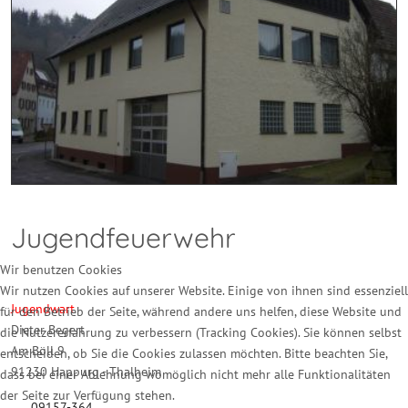
Jugendfeuerwehr
Wir benutzen Cookies
Wir nutzen Cookies auf unserer Website. Einige von ihnen sind essenziell
Jugendwart
für den Betrieb der Seite, während andere uns helfen, diese Website und
Dieter Begert
die Nutzererfahrung zu verbessern (Tracking Cookies). Sie können selbst
Am Böll 9
entscheiden, ob Sie die Cookies zulassen möchten. Bitte beachten Sie,
91230 Happurg - Thalheim
dass bei einer Ablehnung womöglich nicht mehr alle Funktionalitäten
der Seite zur Verfügung stehen.
09157-364