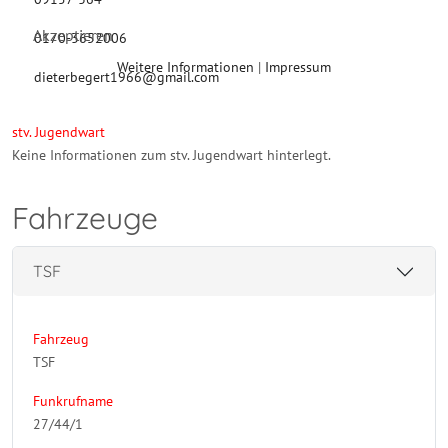
Akzeptieren
0170-3652006
Weitere Informationen
|
Impressum
dieterbegert1966@gmail.com
stv. Jugendwart
Keine Informationen zum stv. Jugendwart hinterlegt.
Fahrzeuge
TSF
Fahrzeug
TSF
Funkrufname
27/44/1