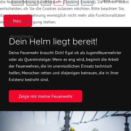
1
2
Seite 2 von 2
die Nutzererfahrung zu verbessern (Tracking Cookies). Sie können selbst
entscheiden, ob Sie die Cookies zulassen möchten. Bitte beachten Sie,
dass bei einer Ablehnung womöglich nicht mehr alle Funktionalitäten
Neu
der Seite zur Verfügung stehen.
Akzeptieren
Dein Helm liegt bereit!
Weitere Informationen
|
Impressum
Deine Feuerwehr braucht Dich! Egal ob als Jugendfeuerwehrler
oder als Quereinsteiger. Wenn es eng wird, beginnt die Arbeit
der Feuerwehren, die im unermüdlichen Einsatz technisch
helfen, Menschen retten und diejenigen betreuen, die in ihrer
Existenz bedroht sind.
Zeige mir meine Feuerwehr