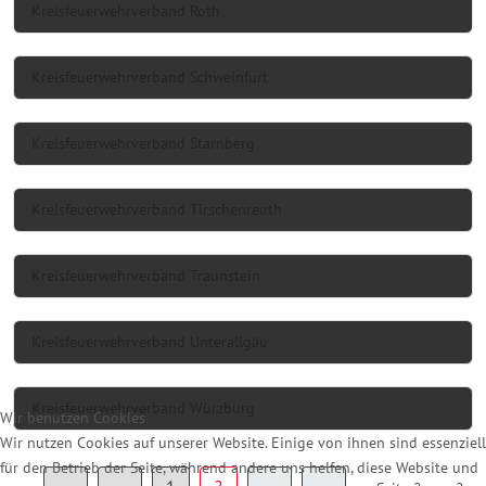
Kreisfeuerwehrverband Roth
Kreisfeuerwehrverband Schweinfurt
Kreisfeuerwehrverband Starnberg
Kreisfeuerwehrverband Tirschenreuth
Kreisfeuerwehrverband Traunstein
Kreisfeuerwehrverband Unterallgäu
Kreisfeuerwehrverband Würzburg
Wir benutzen Cookies
Wir nutzen Cookies auf unserer Website. Einige von ihnen sind essenziell
für den Betrieb der Seite, während andere uns helfen, diese Website und