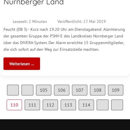
Nürnberger Land
Lesezeit: 2 Minuten
Veröffentlicht: 17. Mai 2019
Feucht (DB 3) - Kurz nach 19.20 Uhr am Dienstagabend: Alarmierung
der gesamten Gruppe der PSNV-E des Landkreises Nürnberger Land
über das DIVERA-System. Der Alarm erreichte 15 Gruppenmitglieder,
die sich sofort auf den Weg zur Einsatzstelle machten.
Weiterlesen …
105
106
107
108
109
110
111
112
113
114