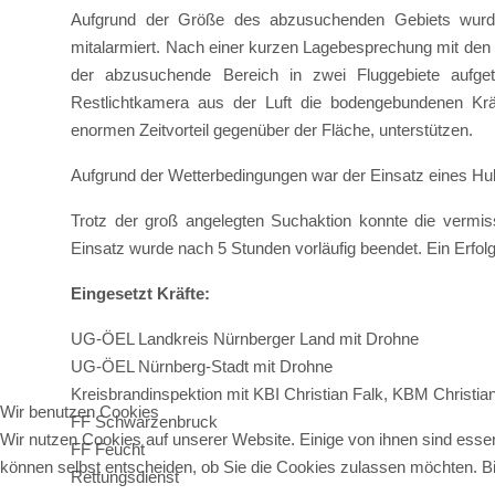
Aufgrund der Größe des abzusuchenden Gebiets wurde
mitalarmiert. Nach einer kurzen Lagebesprechung mit den si
der abzusuchende Bereich in zwei Fluggebiete aufge
Restlichtkamera aus der Luft die bodengebundenen Krä
enormen Zeitvorteil gegenüber der Fläche, unterstützen.
Aufgrund der Wetterbedingungen war der Einsatz eines Hu
Trotz der groß angelegten Suchaktion konnte die vermi
Einsatz wurde nach 5 Stunden vorläufig beendet. Ein Erfol
Eingesetzt Kräfte:
UG-ÖEL Landkreis Nürnberger Land mit Drohne
UG-ÖEL Nürnberg-Stadt mit Drohne
Kreisbrandinspektion mit KBI Christian Falk, KBM Christi
Wir benutzen Cookies
FF Schwarzenbruck
Wir nutzen Cookies auf unserer Website. Einige von ihnen sind essen
FF Feucht
können selbst entscheiden, ob Sie die Cookies zulassen möchten. Bit
Rettungsdienst