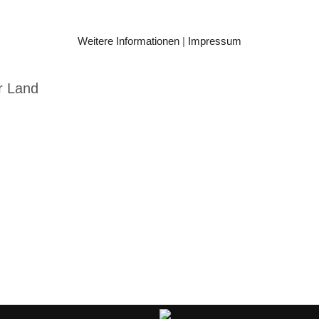
Weitere Informationen
|
Impressum
r Land
ruck