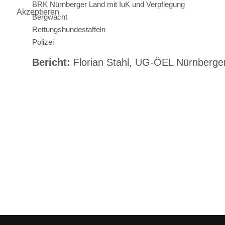
BRK Nürnberger Land mit IuK und Verpflegung
Akzeptieren
Bergwacht
Rettungshundestaffeln
Polizei
Bericht:
Florian Stahl, UG-ÖEL Nürnberge
Vorheriger Beitrag: Große Personensuche in Schwarzenb
Zurück