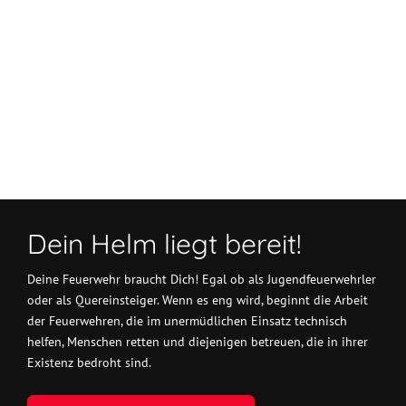
Vorheriger Beitrag: Erfolgreiche Vermisstensuche in Vorra
Nächster Bei
Zurück
Weiter
Dein Helm liegt bereit!
Deine Feuerwehr braucht Dich! Egal ob als Jugendfeuerwehrler
oder als Quereinsteiger. Wenn es eng wird, beginnt die Arbeit
der Feuerwehren, die im unermüdlichen Einsatz technisch
helfen, Menschen retten und diejenigen betreuen, die in ihrer
Existenz bedroht sind.