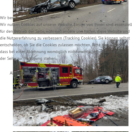
Wir benutzen Cookies
Wir nutzen Cookies auf unserer Website. Einige von ihnen sind essenziell
für den Betrieb der Seite, während andere uns helfen, diese Website und
die Nutzererfahrung zu verbessern (Tracking Cookies). Sie können selbst
entscheiden, ob Sie die Cookies zulassen möchten. Bitte beachten Sie,
dass bei einer Ablehnung womöglich nicht mehr alle Funktionalitäten
der Seite zur Verfügung stehen.
Akzeptieren
Weitere Informationen
|
Impressum