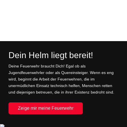
Vorheriger Beitrag: Waldbrand bei Burgthann
Nächster Bei
Zurück
Weiter
Dein Helm liegt bereit!
Deine Feuerwehr braucht Dich! Egal ob als
Jugendfeuerwehrler oder als Quereinsteiger. Wenn es eng
wird, beginnt die Arbeit der Feuerwehren, die im
unermüdlichen Einsatz technisch helfen, Menschen retten
und diejenigen betreuen, die in ihrer Existenz bedroht sind.
Zeige mir meine Feuerwehr