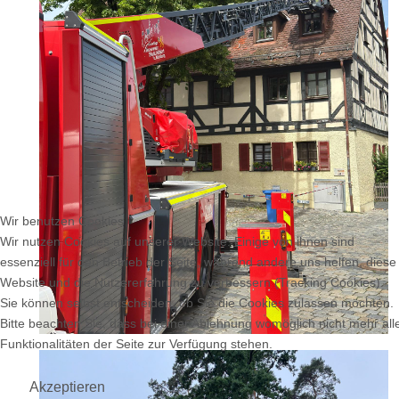
Wir benutzen Cookies
Wir nutzen Cookies auf unserer Website. Einige von ihnen sind
essenziell für den Betrieb der Seite, während andere uns helfen, diese
Website und die Nutzererfahrung zu verbessern (Tracking Cookies).
Sie können selbst entscheiden, ob Sie die Cookies zulassen möchten.
Bitte beachten Sie, dass bei einer Ablehnung womöglich nicht mehr all
Funktionalitäten der Seite zur Verfügung stehen.
Akzeptieren