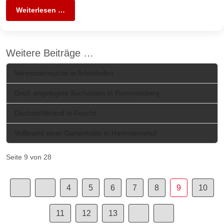
Weiterlesen …
Weitere Beiträge …
Vermisstensuche in Artelshofen
Groß angelegete Suchaktion in Rummelsberg
Dachstuhlbrand in Feucht
Vollbrand einer Gartenhütte in Hartmannshof
Seite 9 von 28
4
5
6
7
8
9
10
11
12
13