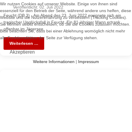
Wir nutzen Cookies auf unserer Website. Einige von ihnen sind
Veröffentlicht: 02. Juli 2022
essenziell für den Betrieb der Seite, während andere uns helfen, diese
Feucht (DB 3) - Am Abend des 23. Juni 2022 ereignete sich ein
Website und die Nutzererfahrung zu verbessern (Tracking Cookies).
tragischer Unglücksfall in Feucht. Ein 81-jähriger Mann ertrank
Sie können selbst entscheiden, ob Sie die Cookies zulassen möchten.
offenbar im Jägersee.
Bitte beachten Sie, dass bei einer Ablehnung womöglich nicht mehr
alle Funktionalitäten der Seite zur Verfügung stehen.
Weiterlesen …
Akzeptieren
Weitere Informationen
|
Impressum