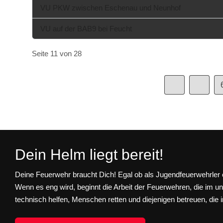
VU PKW zwischen Eschenau und Neunhof
VU auf der BAB9 bei Feucht
Seite 11 von 28
Dein Helm liegt bereit!
Deine Feuerwehr braucht Dich! Egal ob als Jugendfeuerwehrler o
Wenn es eng wird, beginnt die Arbeit der Feuerwehren, die im u
technisch helfen, Menschen retten und diejenigen betreuen, die i