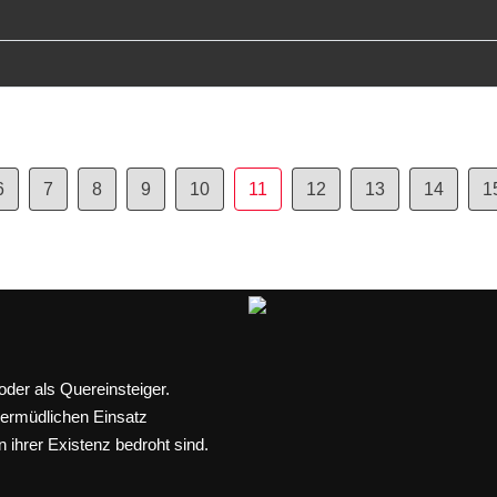
6
7
8
9
10
11
12
13
14
1
der als Quereinsteiger.
nermüdlichen Einsatz
n ihrer Existenz bedroht sind.