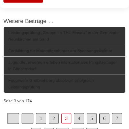
Weitere Beiträge …
Leistungsprüfung „Gruppe im THL-Einsatz“ in der Gemeinde
Neunkirchen am Sand
Fortbildung für Motorsägenführer am Spannungssimlator
Jugendfeuerwehren erleben internationales Pfingstzeltlager
in Gänserndorf
Feuerwehr Großviehberg absolviert erfolgreich
Leistungsprüfung
Seite 3 von 174
1
2
3
4
5
6
7